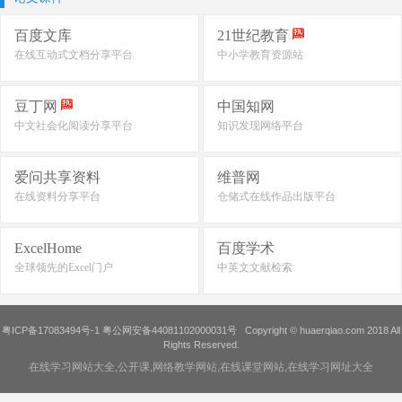
百度文库
21世纪教育
在线互动式文档分享平台
中小学教育资源站
豆丁网
中国知网
中文社会化阅读分享平台
知识发现网络平台
爱问共享资料
维普网
在线资料分享平台
仓储式在线作品出版平台
ExcelHome
百度学术
全球领先的Excel门户
中英文文献检索
粤ICP备17083494号-1
粤公网安备44081102000031号
Copyright ©
huaerqiao.com
2018 All
Rights Reserved.
在线学习网站大全,公开课,网络教学网站,在线课堂网站,在线学习网址大全