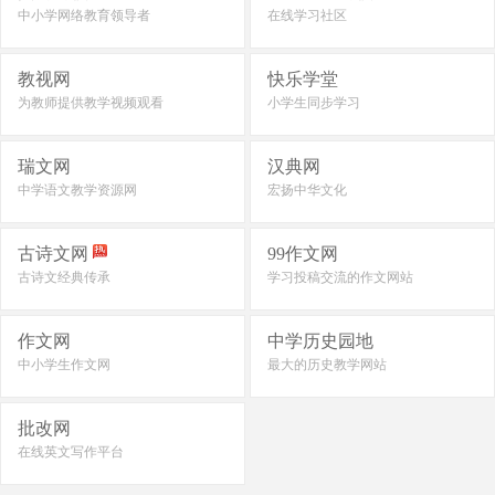
中小学网络教育领导者
在线学习社区
教视网
快乐学堂
为教师提供教学视频观看
小学生同步学习
瑞文网
汉典网
中学语文教学资源网
宏扬中华文化
古诗文网
99作文网
古诗文经典传承
学习投稿交流的作文网站
作文网
中学历史园地
中小学生作文网
最大的历史教学网站
批改网
在线英文写作平台