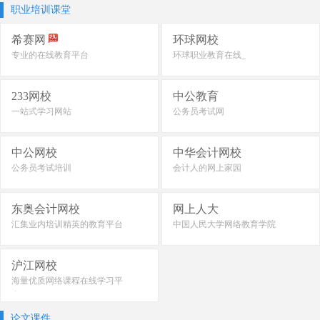
职业培训课堂
希赛网
环球网校
专业的在线教育平台
环球职业教育在线_
233网校
中公教育
一站式学习网站
公务员考试网
中公网校
中华会计网校
公务员考试培训
会计人的网上家园
东奥会计网校
网上人大
汇集业内培训精英的教育平台
中国人民大学网络教育学院
沪江网校
海量优质网络课程在线学习平
台
论文课件