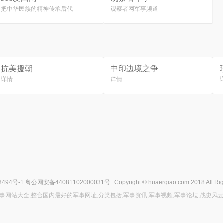
把中华民族的精神传承后代
观察者网军事频道
抗美援朝
中印边境之争
详情...
详情...
详
3494号-1
粤公网安备44081102000031号
Copyright ©
huaerqiao.com
2018 All Ri
事网站大全,整合国内最好的军事网址,分类包括,军事资讯,军事视频,军事论坛,战史风