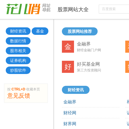
股票
网站大全
财经资讯
基金
股票网站推荐
数据行情
金融界
金
财经金融门户网
股市相关
证券机构
好买基金网
好
炒股软件
第三方投资顾问
按
CTRL+D
收藏本页
财经资讯
意见反馈
金融界
财经网
财界网