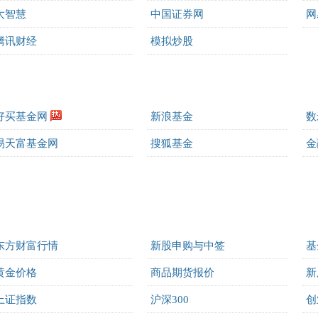
大智慧
中国证券网
网
腾讯财经
模拟炒股
好买基金网
新浪基金
数
易天富基金网
搜狐基金
金
东方财富行情
新股申购与中签
基
黄金价格
商品期货报价
新
上证指数
沪深300
创