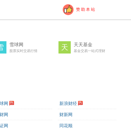
赞助本站
雪球网
天天基金
雪
天
股票实时交易行情
基金交易一站式理财
球网
新浪财经
财网
财新网
证网
同花顺