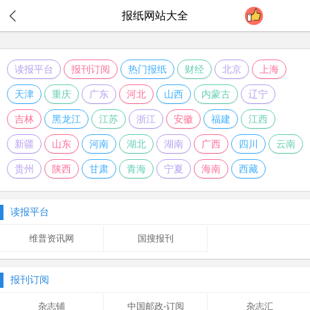
报纸
网站大全
读报平台
报刊订阅
热门报纸
财经
北京
上海
天津
重庆
广东
河北
山西
内蒙古
辽宁
吉林
黑龙江
江苏
浙江
安徽
福建
江西
新疆
山东
河南
湖北
湖南
广西
四川
云南
贵州
陕西
甘肃
青海
宁夏
海南
西藏
读报平台
维普资讯网
国搜报刊
报刊订阅
杂志铺
中国邮政-订阅
杂志汇