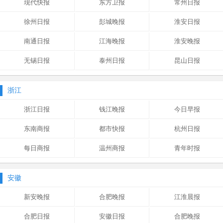
现代快报
东方卫报
常州日报
徐州日报
彭城晚报
淮安日报
南通日报
江海晚报
淮安晚报
无锡日报
泰州日报
昆山日报
浙江
浙江日报
钱江晚报
今日早报
东南商报
都市快报
杭州日报
每日商报
温州商报
青年时报
安徽
新安晚报
合肥晚报
江淮晨报
合肥日报
安徽日报
合肥晚报