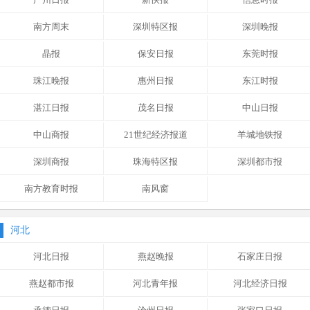
南方周末
深圳特区报
深圳晚报
晶报
保安日报
东莞时报
珠江晚报
惠州日报
东江时报
湛江日报
茂名日报
中山日报
中山商报
21世纪经济报道
羊城地铁报
深圳商报
珠海特区报
深圳都市报
南方教育时报
南风窗
河北
河北日报
燕赵晚报
石家庄日报
燕赵都市报
河北青年报
河北经济日报