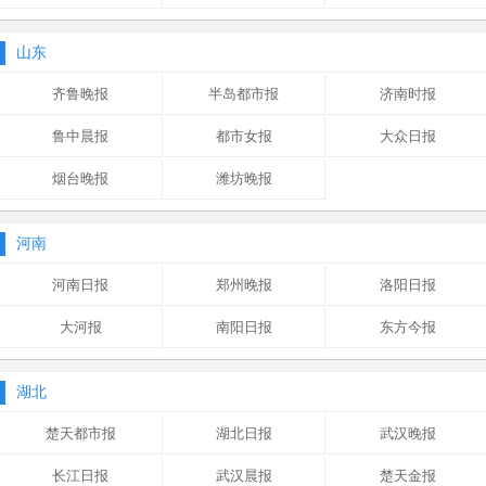
山东
齐鲁晚报
半岛都市报
济南时报
鲁中晨报
都市女报
大众日报
烟台晚报
潍坊晚报
河南
河南日报
郑州晚报
洛阳日报
大河报
南阳日报
东方今报
湖北
楚天都市报
湖北日报
武汉晚报
长江日报
武汉晨报
楚天金报