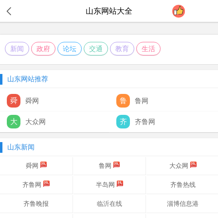
山东
网站大全
新闻
政府
论坛
交通
教育
生活
山东网站推荐
舜
鲁
舜网
鲁网
大
齐
大众网
齐鲁网
山东新闻
舜网
鲁网
大众网
齐鲁网
半岛网
齐鲁热线
齐鲁晚报
临沂在线
淄博信息港