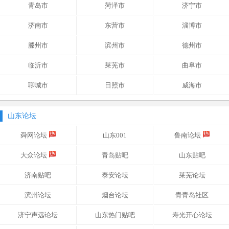
青岛市
菏泽市
济宁市
济南市
东营市
淄博市
滕州市
滨州市
德州市
临沂市
莱芜市
曲阜市
聊城市
日照市
威海市
山东论坛
舜网论坛
山东001
鲁南论坛
大众论坛
青岛贴吧
山东贴吧
济南贴吧
泰安论坛
莱芜论坛
滨州论坛
烟台论坛
青青岛社区
济宁声远论坛
山东热门贴吧
寿光开心论坛