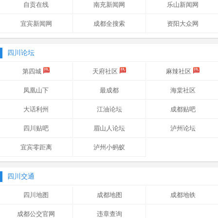
自贡在线
南充新闻网
乐山新闻网
宜宾新闻网
成都全搜索
资阳大众网
四川论坛
第四城
天府社区
麻辣社区
凤凰山下
最成都
海棠社区
大话利州
江油论坛
成都贴吧
四川贴吧
眉山人论坛
泸州论坛
宜宾零距离
泸州小蚂蚁
四川交通
四川地图
成都地图
成都地铁
成都公交官网
违章查询