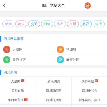
四川
网站大全
新闻
论坛
交通
通信
房产
生活
教育
政府
四川网站推荐
大
第
大成网
第四城
天
麻
天府社区
麻辣社区
四川新闻
大成网
新浪四川
成都商报
四川在线
四川新闻网
四川电视台
华西都市报
四川日报网
新华网四川频道