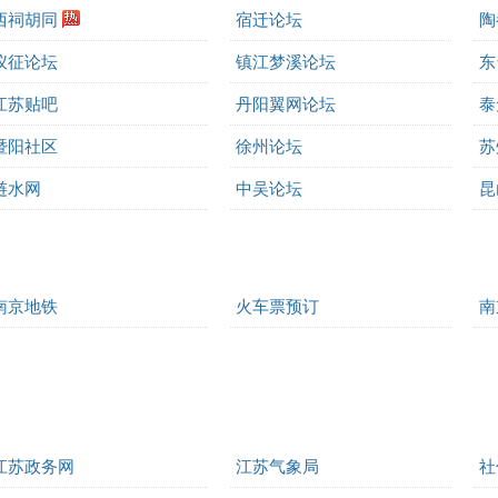
西祠胡同
宿迁论坛
陶
仪征论坛
镇江梦溪论坛
东
江苏贴吧
丹阳翼网论坛
泰
暨阳社区
徐州论坛
苏
涟水网
中吴论坛
昆
南京地铁
火车票预订
南
江苏政务网
江苏气象局
社