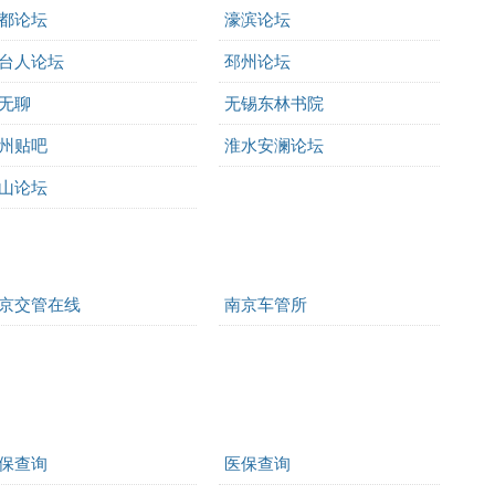
都论坛
濠滨论坛
台人论坛
邳州论坛
无聊
无锡东林书院
州贴吧
淮水安澜论坛
山论坛
京交管在线
南京车管所
保查询
医保查询