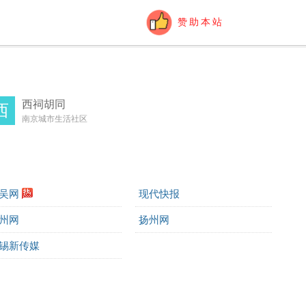
赞助本站
西祠胡同
西
南京城市生活社区
吴网
现代快报
州网
扬州网
锡新传媒