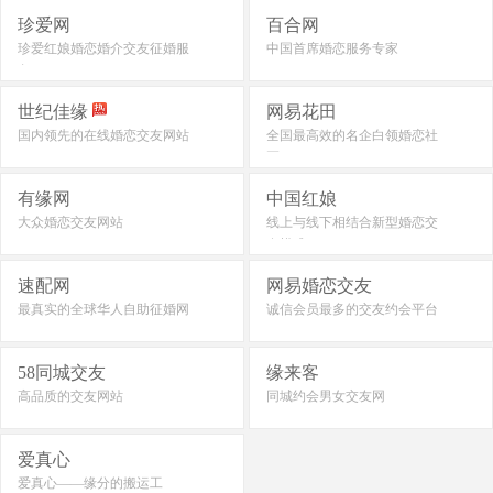
珍爱网
百合网
珍爱红娘婚恋婚介交友征婚服
中国首席婚恋服务专家
务
世纪佳缘
网易花田
国内领先的在线婚恋交友网站
全国最高效的名企白领婚恋社
区
有缘网
中国红娘
大众婚恋交友网站
线上与线下相结合新型婚恋交
友模式
速配网
网易婚恋交友
最真实的全球华人自助征婚网
诚信会员最多的交友约会平台
58同城交友
缘来客
高品质的交友网站
同城约会男女交友网
爱真心
爱真心——缘分的搬运工