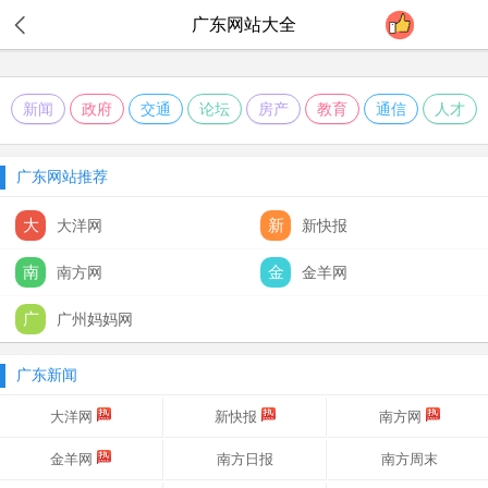
广东
网站大全
新闻
政府
交通
论坛
房产
教育
通信
人才
广东网站推荐
大
新
大洋网
新快报
南
金
南方网
金羊网
广
广州妈妈网
广东新闻
大洋网
新快报
南方网
金羊网
南方日报
南方周末