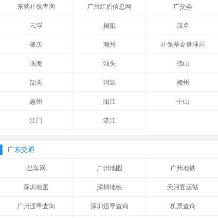
东莞社保查询
广州红盾信息网
广交会
云浮
揭阳
茂名
肇庆
潮州
社保基金管理局
珠海
汕头
佛山
韶关
河源
梅州
惠州
阳江
中山
江门
湛江
广东交通
坐车网
广州地图
广州地铁
深圳地图
深圳地铁
天河客运站
广州违章查询
深圳违章查询
机票查询