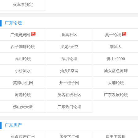
火车票预定
广东论坛
广州妈妈网
番禺社区
奥一论坛
西子湖畔论坛
罗定e天空
潮汕人
高明论坛
深圳论坛
佛山c2000
小桥流水
汕头E京网
汕头蓝色河畔
英德小虫网
开平橙子网
大埔论坛
河源论坛
茂名在线社区
广东发展论坛
佛山天天新
广东热门论坛
广东房产
焦点房产广州
房天下广州
房天下深圳