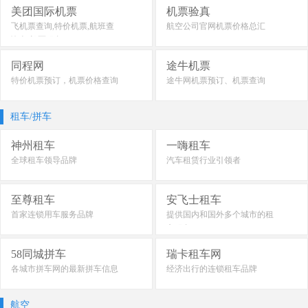
美团国际机票
机票验真
飞机票查询,特价机票,航班查
航空公司官网机票价格总汇
询,订机票服务
同程网
途牛机票
特价机票预订，机票价格查询
途牛网机票预订、机票查询
租车/拼车
神州租车
一嗨租车
全球租车领导品牌
汽车租赁行业引领者
至尊租车
安飞士租车
首家连锁用车服务品牌
提供国内和国外多个城市的租
车服务
58同城拼车
瑞卡租车网
各城市拼车网的最新拼车信息
经济出行的连锁租车品牌
航空