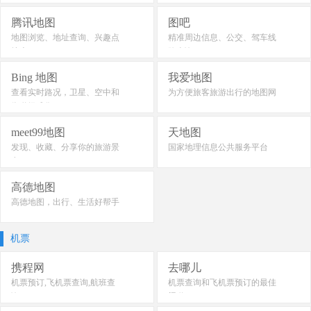
腾讯地图
图吧
地图浏览、地址查询、兴趣点
精准周边信息、公交、驾车线
搜索
路查询
Bing 地图
我爱地图
查看实时路况，卫星、空中和
为方便旅客旅游出行的地图网
街道级成像
meet99地图
天地图
发现、收藏、分享你的旅游景
国家地理信息公共服务平台
点
高德地图
高德地图，出行、生活好帮手
机票
携程网
去哪儿
机票预订,飞机票查询,航班查
机票查询和飞机票预订的最佳
询
渠道