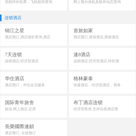
亚航特价机票，飞机航班查询
网上预办值机及航班动态查询
连锁酒店
锦江之星
首旅如家
酒店预订,酒店报价查询,酒店
酒店预订,度假酒店,商旅酒店
优惠推荐
7天连锁
速8酒店
连锁酒店,经济型酒店
连锁酒店,经济型酒店,特价酒
店
华住酒店
格林豪泰
酒店预订，华住会员服务
快捷酒店，经济型酒店，商务
酒店
国际青年旅舍
布丁酒店连锁
旅游,网上预定,定房
经济型客房,支持在线酒店预
订
長榮國際連鎖
酒店预订, 在线预订